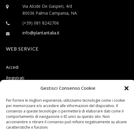
Via Alcide De Gasperi, 4/d
80036 Palma Campania, NA
(+39) 081 8242706
info@plantaritalia.it
WEB SERVICE
Accedi
Registrati
Gestisci Consenso Cookie
Il Plantare a portata di click
Per fornire le migliori esperienze, utilizziamo tecnologie come i cookie
per memorizzare e/o accedere alle informazioni del dispositivo. Il
consenso a queste tecnologie ci permetterà di elaborare dati come il
comportamento di navigazione o ID unici su questo sito. Non
acconsentire o ritirare il consenso può influire negativamente su alcune
caratteristiche e funzioni.